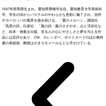
1947年群馬県生まれ。愛知県豊橋市在住。愛知教育大学美術科
卒。学生の頃からパステルのやわらかな色彩に魅了され、信州
やヨーロッパの風景を描き続ける。「愛のメルヘン」講談社、
「高原の詩」白泉社、「風の詩・森のささやき」山と渓谷社な
ど、絵本・画集を出版。見る人の心にやさしさと夢を与える作
品には定評があり、CM、カレンダー、ポストカードのほか教科
書の表紙画、郵便はがきカモメールなども手がけている。