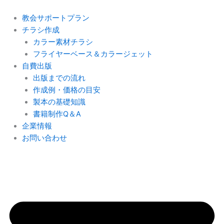
内
容
教会サポートプラン
を
チラシ作成
ス
カラー素材チラシ
キ
フライヤーベース＆カラージェット
ッ
自費出版
プ
出版までの流れ
作成例・価格の目安
製本の基礎知識
書籍制作Q＆A
企業情報
お問い合わせ