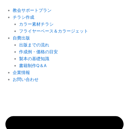
内
容
教会サポートプラン
を
チラシ作成
ス
カラー素材チラシ
キ
フライヤーベース＆カラージェット
ッ
自費出版
プ
出版までの流れ
作成例・価格の目安
製本の基礎知識
書籍制作Q＆A
企業情報
お問い合わせ